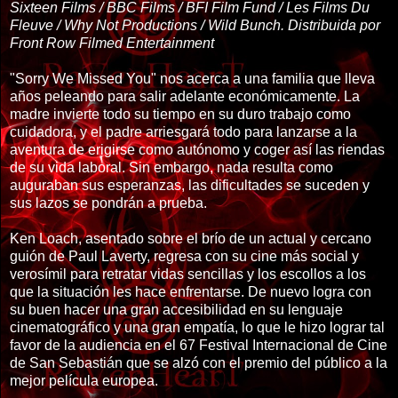
Sixteen Films / BBC Films / BFI Film Fund / Les Films Du
Fleuve / Why Not Productions / Wild Bunch. Distribuida por
Front Row Filmed Entertainment
"Sorry We Missed You" nos acerca a una familia que lleva
años peleando para salir adelante económicamente. La
madre invierte todo su tiempo en su duro trabajo como
cuidadora, y el padre arriesgará todo para lanzarse a la
aventura de erigirse como autónomo y coger así las riendas
de su vida laboral. Sin embargo, nada resulta como
auguraban sus esperanzas, las dificultades se suceden y
sus lazos se pondrán a prueba.
Ken Loach, asentado sobre el brío de un actual y cercano
guión de Paul Laverty, regresa con su cine más social y
verosímil para retratar vidas sencillas y los escollos a los
que la situación les hace enfrentarse. De nuevo logra con
su buen hacer una gran accesibilidad en su lenguaje
cinematográfico y una gran empatía, lo que le hizo lograr tal
favor de la audiencia en el 67 Festival Internacional de Cine
de San Sebastián que se alzó con el premio del público a la
mejor película europea.