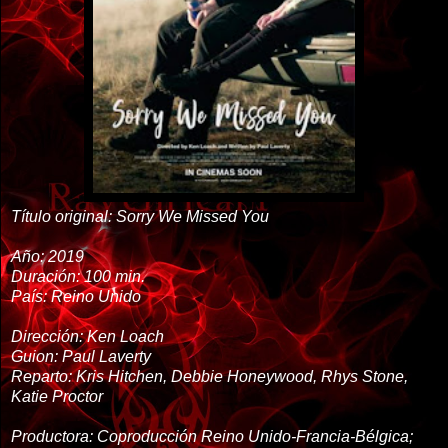
Título original:
Sorry We Missed You
Año:
2019
Duración:
100 min.
País:
Reino Unido
Dirección:
Ken Loach
Guion:
Paul Laverty
Reparto:
Kris Hitchen, Debbie Honeywood, Rhys Stone,
Katie Proctor
Productora:
Coproducción Reino Unido-Francia-Bélgica;