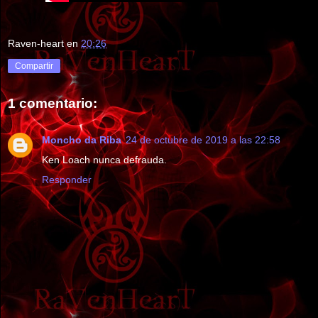
Raven-heart
en
20:26
Compartir
1 comentario:
Moncho da Riba
24 de octubre de 2019 a las 22:58
Ken Loach nunca defrauda.
Responder